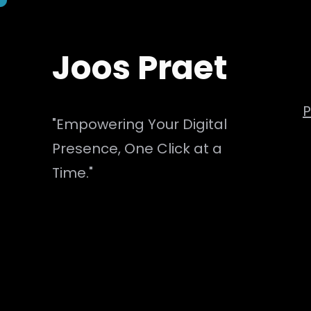
Skip
to
Joos Praet
content
P
"Empowering Your Digital
Presence, One Click at a
Time."