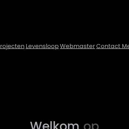
rojecten
Levensloop
Webmaster
Contact M
Welkom
op